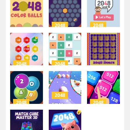
2048
2048
2048
2048 Magic
2048 Level
2048ColourBalls
Hex
12
3.17K
2.59K
2.72K
2048
2048
2048
2048 Hex
2048
Chain Merge
Champion
2048 Bears
3.47K
3.34K
2.01K
2048
2048
2048
Xmas
2048 – Link
Merge: 2048
2048 X2
‘n Merge
Ball
Legends